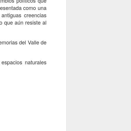
mbios políticos que
a cancha.
epresentada como una
 antiguas creencias
olección
«Conflicto
o que aún resiste al
de Lemnos Drawing.
o más que un simple
emorias del Valle de
de confianza hayan
 espacios naturales