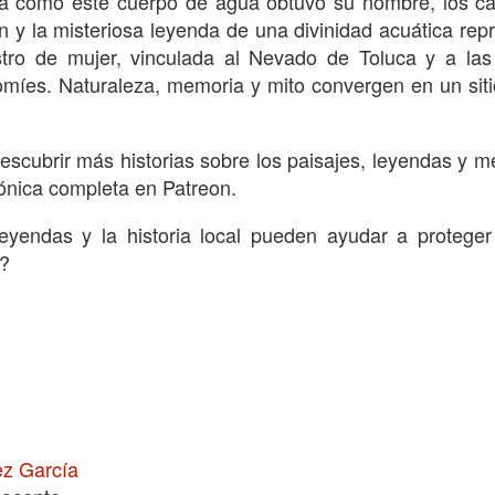
ra cómo este cuerpo de agua obtuvo su nombre, los ca
 sobre la importancia de la humildad dentro y fuera de l
n y la misteriosa leyenda de una divinidad acuática r
stro de mujer, vinculada al Nevado de Toluca y a las
y a descubrir el resto de los relatos de la c
rrogancia»
omíes. Naturaleza, memoria y mito convergen en un siti
, disponible en el Patreon 
cisiones bajo presión»
la los desafíos emocionales que hacen del futbol much
escubrir más historias sobre los paisajes, leyendas y m
rónica completa en Patreon.
algún partido en el que la arrogancia o el exceso 
tado en el momento menos esperado?
eyendas y la historia local pueden ayudar a proteger
a?
z García
docente
z García