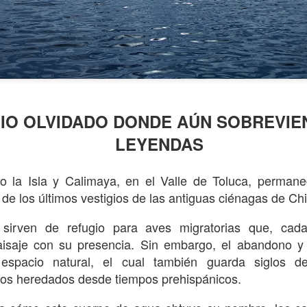
A LECCIÓN QUE TRASCIENDE EL FUT
IO OLVIDADO DONDE AÚN SOBREVIE
LEYENDAS
más peligroso no está enfrente, sino dentro de uno mismo
o la Isla y Calimaya, en el Valle de Toluca, perman
onfianza es indispensable, pero cuando se transforma 
de los últimos vestigios de las antiguas ciénagas de C
 inicio de la derrota. Creerse infalible lleva a subes
e suelen decidir los partidos más cerrados. Basta un
sirven de refugio para aves migratorias que, cada
decisión tomada con exceso de seguridad para que un j
aisaje con su presencia. Sin embargo, el abandono y 
ntro al protagonista de una escena que nadie quisiera viv
spacio natural, el cual también guarda siglos de 
elatos heredados desde tiempos prehispánicos.
te lo que explora
, un cuento corto que 
«Arrogancia»
eso de confianza puede cambiar el destino de todo un 