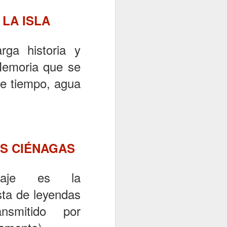
A
LA ISLA
el futbolista
rga historia y
s intensas. En
 Memoria que se
la presión del
de tiempo, agua
l deportista
AS CIÉNAGAS
ROJA
onaje es la
mociones es
sta de leyendas
cto en la ancha
smitido por
beza fría ¿Qué