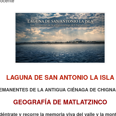
 docente
ARROGANCIA
LAGUNA DE SAN ANTONIO LA ISLA
LA INTENSIDAD EN CADA JUGADA
SE VIVE AQUÍ: ÚNETE HOY.
EMANENTES DE LA ANTIGUA CIÉNAGA DE CHIGN
TO EN LA CANCHA: DECISIONES BAJO
GEOGRAFÍA DE MATLATZINCO
plicados momentos que surgen donde el balón nun
déntrate y recorre la memoria viva del valle y la mon